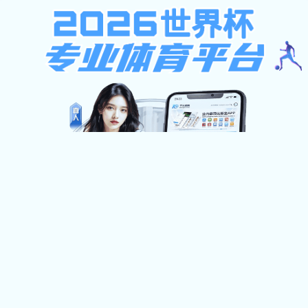
pg电子大平台,新奥门免费资料大全
新牌门,007即时比分
门免
您当前位置：新奥门免费资料大全新牌门官
新闻动态
· pg电子大平台党支部 开展主题党日学习活
通知公告
· pg电子大平台 开展教职工安全教育专题会
师资队伍
· pg电子大平台开展师德师风专题警示教育