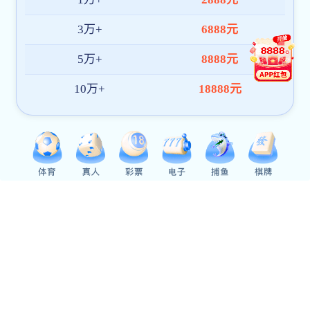
新闻动态
通知公告
学生工作
pg电子大平台智能汽车
展《新...
学校党委委员尹明锂为pg电
铭记光辉历史 走好新时代长
智慧驱动创新 技能成就未来
校企携手深度交流 聚力推
课程思政融课堂 AI赋能助育
校党委委员尹明锂深入pg电
pg电子大平台开展师德师风