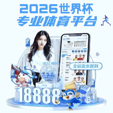
pg电子大平台,新奥门免费资料大全
新牌门,007即时比分
门免